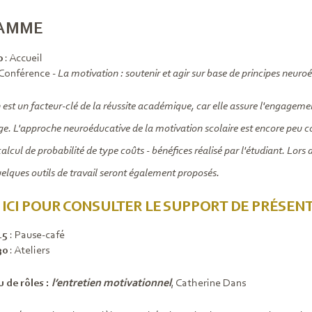
AMME
0
: Accueil
 Conférence -
La motivation : soutenir et agir sur base de principes neuro
est un facteur-clé de la réussite académique, car elle assure l'engagemen
ge. L'approche neuroéducative de la motivation scolaire est encore peu
calcul de probabilité de type coûts - bénéfices réalisé par l'étudiant. Lor
uelques outils de travail seront également proposés.
 ICI POUR CONSULTER LE SUPPORT DE PRÉSEN
15
: Pause-café
30
: Ateliers
u de rôles :
l’entretien motivationnel
, Catherine Dans