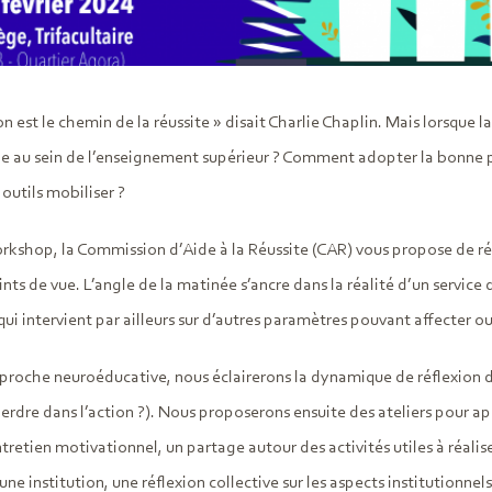
on est le chemin de la réussite » disait Charlie Chaplin. Mais lorsque l
de au sein de l’enseignement supérieur ? Comment adopter la bonne po
 outils mobiliser ?
rkshop, la Commission d’Aide à la Réussite (CAR) vous propose de réfl
ints de vue. L’angle de la matinée s’ancre dans la réalité d’un ser
qui intervient par ailleurs sur d’autres paramètres pouvant affecter o
pproche neuroéducative, nous éclairerons la dynamique de réflexion du
perdre dans l’action ?). Nous proposerons ensuite des ateliers pour 
tretien motivationnel, un partage autour des activités utiles à réalis
une institution, une réflexion collective sur les aspects institutionne