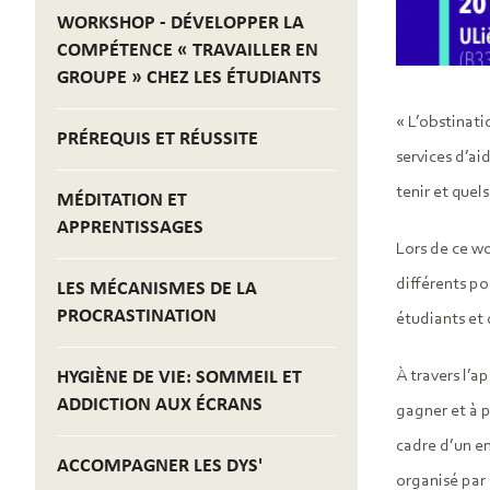
WORKSHOP - DÉVELOPPER LA
COMPÉTENCE « TRAVAILLER EN
GROUPE » CHEZ LES ÉTUDIANTS
« L’obstinati
PRÉREQUIS ET RÉUSSITE
services d’ai
tenir et quels
MÉDITATION ET
APPRENTISSAGES
Lors de ce wo
différents po
LES MÉCANISMES DE LA
PROCRASTINATION
étudiants et 
HYGIÈNE DE VIE: SOMMEIL ET
À travers l’a
ADDICTION AUX ÉCRANS
gagner et à 
cadre d’un en
ACCOMPAGNER LES DYS'
organisé par 