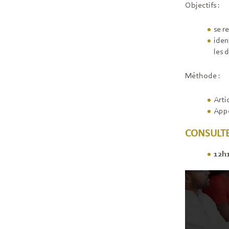
Objectifs :
se r
iden
les 
Méthode :
Arti
Appo
CONSULTEZ
12h