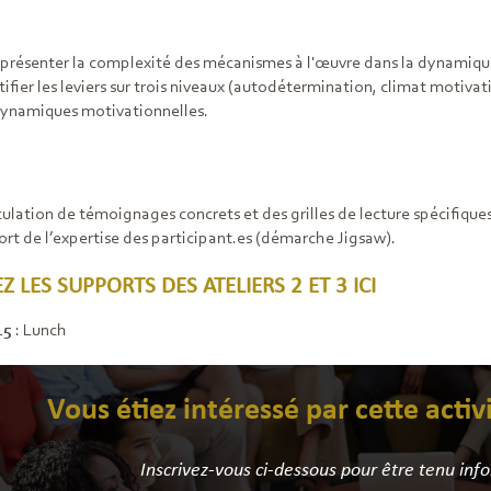
eprésenter la complexité des mécanismes à l'œuvre dans la dynamique
tifier les leviers sur trois niveaux (autodétermination, climat motivat
dynamiques motivationnelles.
culation de témoignages concrets et des grilles de lecture spécifiques
rt de l’expertise des participant.es (démarche Jigsaw).
 LES SUPPORTS DES ATELIERS 2 ET 3 ICI
15
: Lunch
Vous étiez intéressé par cette activ
Inscrivez-vous ci-dessous pour être tenu inf