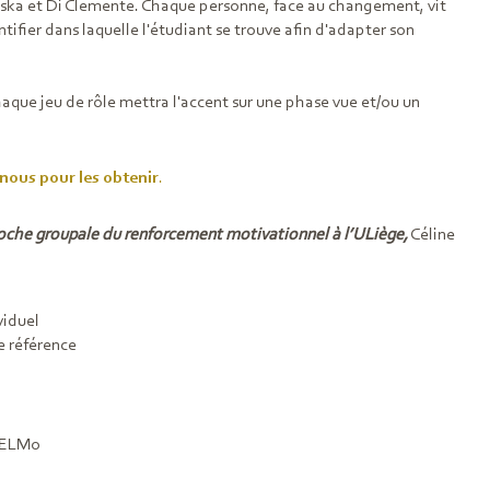
ka et Di Clemente. Chaque personne, face au changement, vit
tifier dans laquelle l'étudiant se trouve afin d'adapter son
aque jeu de rôle mettra l'accent sur une phase vue et/ou un
nous pour les obtenir
.
proche groupale du renforcement motivationnel à l’ULiège,
Céline
viduel
 référence
 HELMo