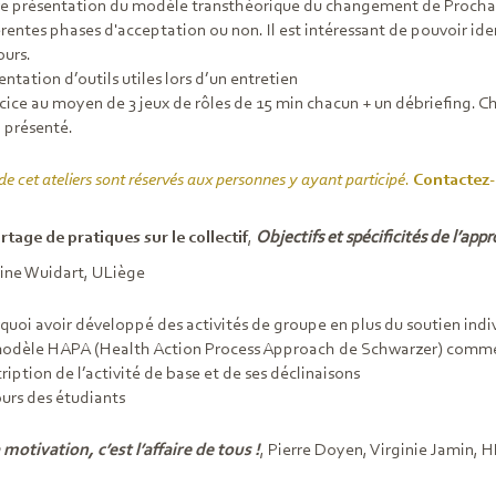
e présentation du modèle transthéorique du changement de Prochas
érentes phases d'acceptation ou non. Il est intéressant de pouvoir iden
ours.
entation d’outils utiles lors d’un entretien
cice au moyen de 3 jeux de rôles de 15 min chacun + un débriefing. Ch
l présenté.
e cet ateliers sont réservés aux personnes y ayant participé
.
Contactez-
artage de pratiques sur le collectif
,
Objectifs et spécificités de l’ap
ine Wuidart, ULiège
quoi avoir développé des activités de groupe en plus du soutien indi
odèle HAPA (Health Action Process Approach de Schwarzer) comme
ription de l’activité de base et de ses déclinaisons
urs des étudiants
 motivation, c’est l’affaire de tous !
, Pierre Doyen, Virginie Jamin,