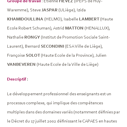
Groupe de travail
: Etienne
FIÉVEZ
(IPEPS de Huy-
Waremme), Steve
JASPAR
(ULiège), Izida
KHAMIDOULLINA
(HELMO), Isabelle
LAMBERT
(Haute
Ecole Robert Schuman), Astrid
MATTON
(HENALLUX),
Nathalie
RONGY
(Institut de Promotion Sociale Saint-
Laurent), Bernard
SECONDINI
(ESA Ville de Liège),
Françoise
SOLOT
(Haute Ecole de la Province), Julien
VANBEVEREN
(Haute Ecole de la Ville de Liège)
Descriptif
:
Le développement professionnel des enseignants est un
processus complexe, qui implique des compétences
multiples dans des domaines variés (notamment définies par
le Décret du 17 juillet 2002 définissant le CAPAES en hautes