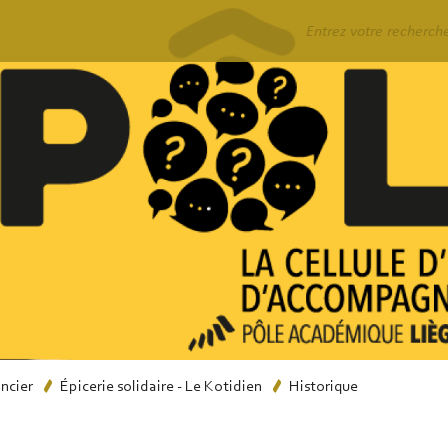
Rechercher
ancier
Épicerie solidaire - Le Kotidien
Historique