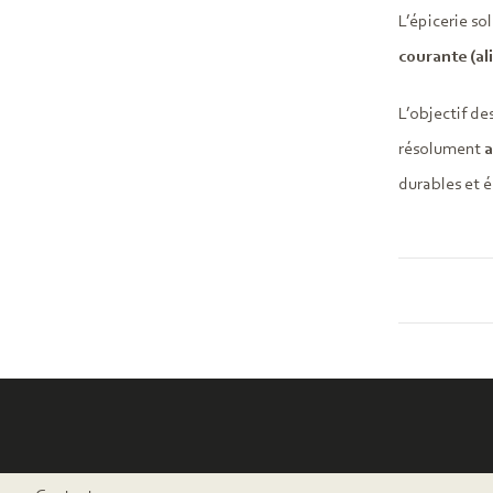
L’épicerie so
courante (al
L’objectif de
résolument
a
durables et é
Pied