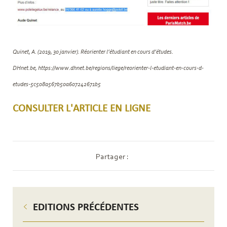
Quinet, A. (2019, 30 janvier). Réorienter l’étudiant en cours d’études.
DHnet.be, https://www.dhnet.be/regions/liege/reorienter-l-etudiant-en-cours-d-
etudes-5c508a567b50a607242671b5
CONSULTER L'ARTICLE EN LIGNE
Partager :
EDITIONS PRÉCÉDENTES