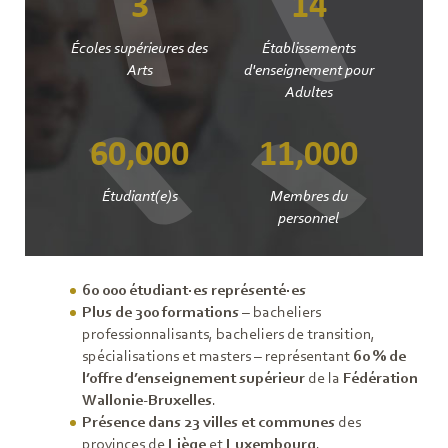
3
14
Écoles supérieures des
Établissements
Arts
d'enseignement pour
Adultes
60,000
11,000
Étudiant(e)s
Membres du
personnel
60 000 étudiant·es représenté·es
Plus de 300 formations
– bacheliers
professionnalisants, bacheliers de transition,
spécialisations et masters – représentant
60 % de
l’offre d’enseignement supérieur
de la
Fédération
Wallonie-Bruxelles
.
Présence dans 23 villes et communes
des
provinces de
Liège
et
Luxembourg
.