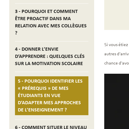
3 - POURQUOI ET COMMENT
ÊTRE PROACTIF DANS MA
RELATION AVEC MES COLLÈGUES
?
Si vous étiez
4 - DONNER L’ENVIE
autres d'arri
D’APPRENDRE : QUELQUES CLÉS
SUR LA MOTIVATION SCOLAIRE
chance d'avo
5 - POURQUOI IDENTIFIER LES
« PRÉREQUIS » DE MES
ÉTUDIANTS EN VUE
D’ADAPTER MES APPROCHES
DE L’ENSEIGNEMENT ?
6 - COMMENT SITUER LE NIVEAU