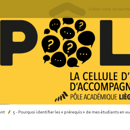
Rechercher
ant
5 - Pourquoi identifier les « prérequis » de mes étudiants en