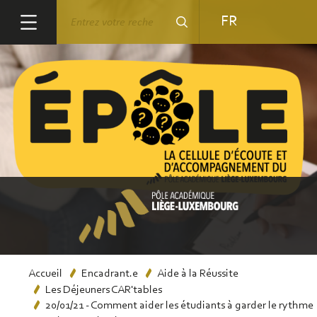
Aller
Rechercher
FR
au
contenu
principal
Fil
Accueil
Encadrant.e
Aide à la Réussite
Les Déjeuners CAR'tables
d'Ariane
20/01/21 - Comment aider les étudiants à garder le rythme