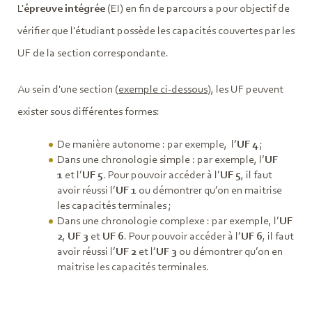
L'
épreuve intégrée
(EI) en fin de parcours a pour objectif de
vérifier que l'étudiant possède les capacités couvertes par les
UF de la section correspondante.
Au sein d'une section (
exemple ci-dessous
), les UF peuvent
exister sous différentes formes:
De manière autonome : par exemple, l’
UF 4
;
Dans une chronologie simple : par exemple, l’
UF
1
et l’
UF 5
. Pour pouvoir accéder à l’
UF 5
, il faut
avoir réussi l’
UF 1
ou démontrer qu’on en maitrise
les capacités terminales ;
Dans une chronologie complexe : par exemple, l’
UF
2
,
UF
3
et
UF
6
. Pour pouvoir accéder à l’
UF 6
, il faut
avoir réussi l’
UF 2
et l’
UF 3
ou démontrer qu’on en
maitrise les capacités terminales.