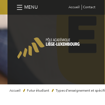
Aller
MENU
Accueil
Contact
au
contenu
principal
Fil
Accueil
Futur étudiant
Types d'enseignement et spécifi
d'Ariane