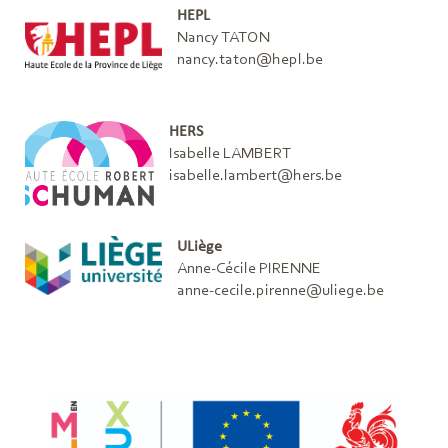
HEPL
Nancy TATON
nancy.taton@hepl.be
HERS
Isabelle LAMBERT
isabelle.lambert@hers.be
ULiège
Anne-Cécile PIRENNE
anne-cecile.pirenne@uliege.be