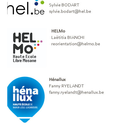
Sylvie BODART
sylvie.bodart@hel.be
HELMo
Laëtitia BIANCHI
reorientation@helmo.be
Hénallux
Fanny RYELANDT
fanny.ryelandt@henallux.be