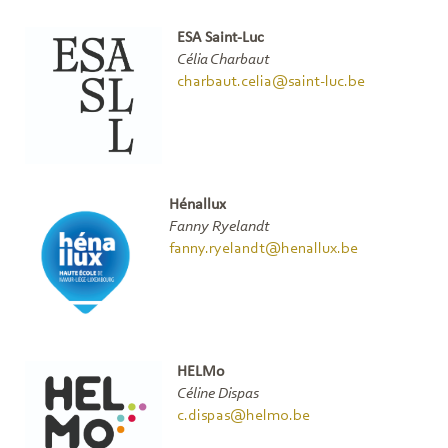
ESA Saint-Luc
Célia Charbaut
charbaut.celia@saint-luc.be
Hénallux
Fanny Ryelandt
fanny.ryelandt@henallux.be
HELMo
Céline Dispas
c.dispas@helmo.be