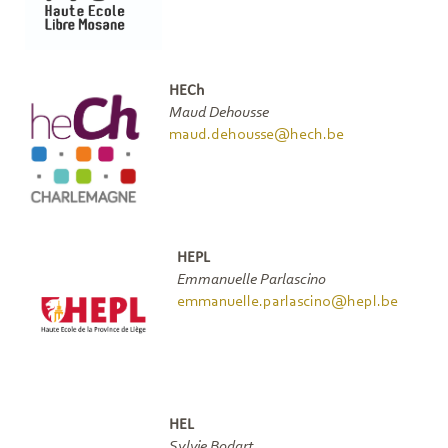
HECh
Maud Dehousse
maud.dehousse@hech.be
HEPL
Emmanuelle Parlascino
emmanuelle.parlascino@hepl.be
HEL
Sylvie Bodart