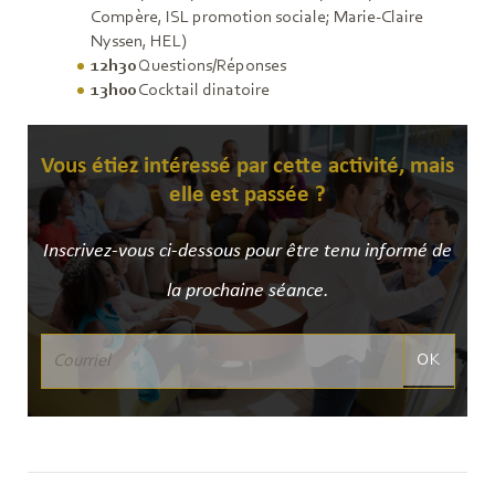
Compère, ISL promotion sociale; Marie-Claire
Nyssen, HEL)
12h30
Questions/Réponses
13h00
Cocktail dinatoire
Vous étiez intéressé par cette activité, mais
elle est passée ?
Inscrivez-vous ci-dessous pour être tenu informé de
la prochaine séance.
OK