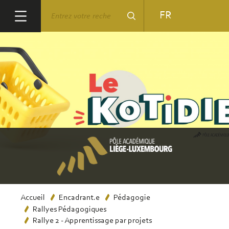
Aller
Rechercher
FR
au
contenu
principal
Fil
Accueil
Encadrant.e
Pédagogie
Rallyes Pédagogiques
d'Ariane
Rallye 2 - Apprentissage par projets