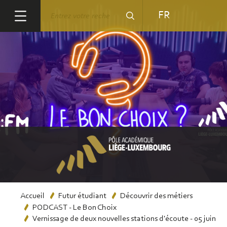
Aller
Rechercher
FR
au
contenu
principal
Fil
Accueil
Futur étudiant
Découvrir des métiers
PODCAST - Le Bon Choix
d'Ariane
Vernissage de deux nouvelles stations d'écoute - 05 juin