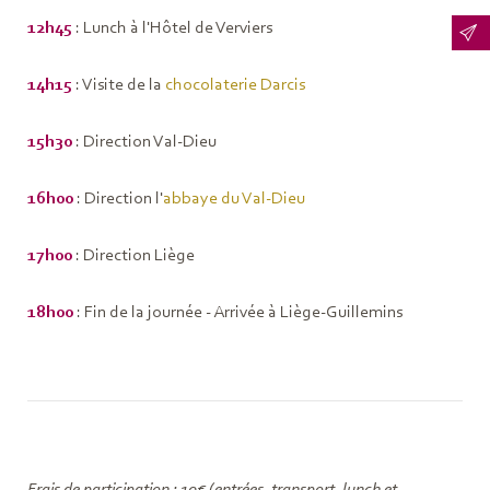
12h45
: Lunch à l'Hôtel de Verviers
14h15
: Visite de la
chocolaterie Darcis
15h30
: Direction Val-Dieu
16h00
: Direction l'
abbaye du Val-Dieu
17h00
: Direction Liège
18h00
: Fin de la journée - Arrivée à Liège-Guillemins
Frais de participation : 10€ (entrées, transport, lunch et