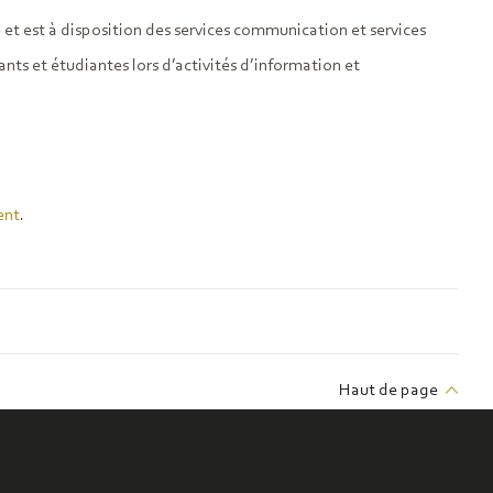
t est à disposition des services communication et services
diants et étudiantes lors d’activités d’information et
ent
.
Haut de page