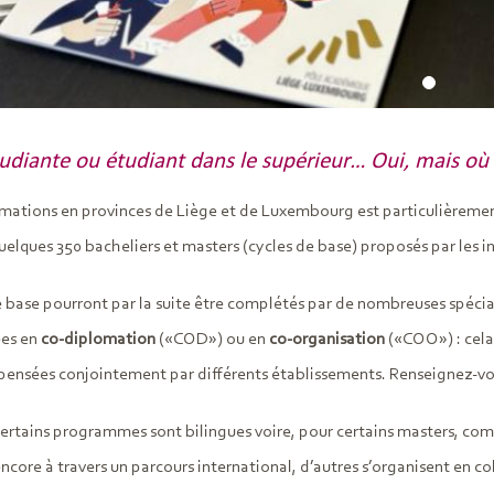
udiante ou étudiant dans le supérieur… Oui, mais où 
rmations en provinces de Liège et de Luxembourg est particulièrement 
uelques 350 bacheliers et masters (cycles de base) proposés par les 
e base pourront par la suite être complétés par de nombreuses spécia
ées en
co-diplomation
(«COD») ou en
co-organisation
(«COO») : cela 
pensées conjointement par différents établissements. Renseignez-vou
 certains programmes sont bilingues voire, pour certains masters, co
ncore à travers un parcours international, d’autres s’organisent en co