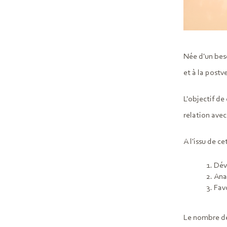
Née d'un bes
et à la postv
L'objectif de
relation avec
A l'issu de c
Dév
Anal
Fav
Le nombre de