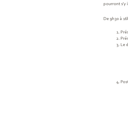
pourront s'y i
De 9h30 à 16h
Pré
Pré
Le d
Pos