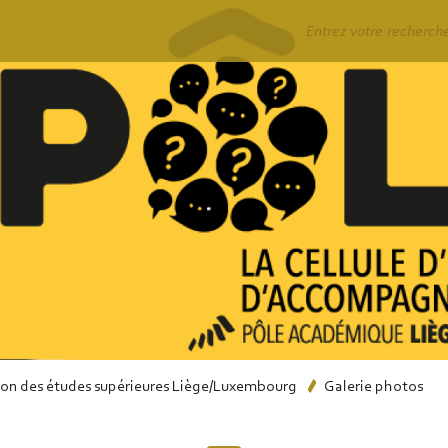
Rechercher
lon des études supérieures Liège/Luxembourg
Galerie photos