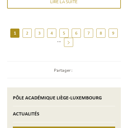
LIRE LA SUITE
PAGINATION
Page
1
Page
2
Page
3
Page
4
Page
5
Page
6
Page
7
Page
8
Page
9
…
actuelle
Partager :
PÔLE ACADÉMIQUE LIÈGE-LUXEMBOURG
ACTUALITÉS