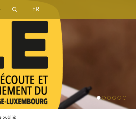
FR
e publié!