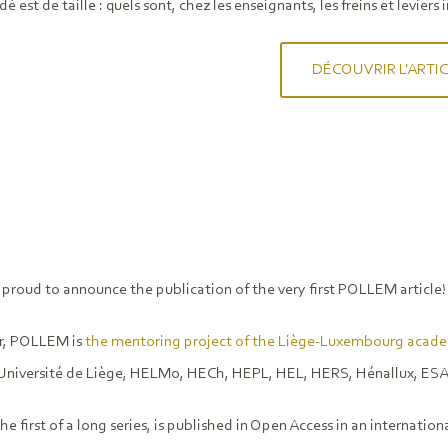
dé est de taille : quels sont, chez les enseignants, les freins et levie
DÉCOUVRIR L'ARTI
 proud to announce the publication of the very first POLLEM article!
r, POLLEM is
the mentoring project of the Liège-Luxembourg acad
: Université de Liège, HELMo, HECh, HEPL, HEL, HERS, Hénallux, ESA 
the first of a long series, is published in Open Access in an internatio