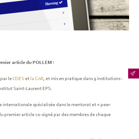
remier article du POLLEM
!
 par le
CDES
et
la CAR
, et mis en pratique dans 9 institutions :
stitut Saint-Laurent EPS.
e internationale spécialisée dans le mentorat et « peer-
git du premier article co-signé par des membres de chaque