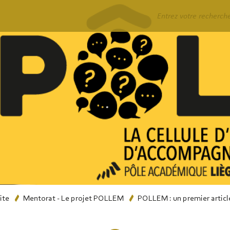
Rechercher
ite
Mentorat - Le projet POLLEM
POLLEM : un premier articl