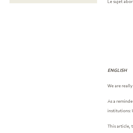
Le sujet abor
ENGLISH
We are really
As a reminde
institutions
This article, 