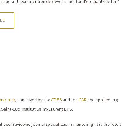
rs impactant leur intention de devenir mentor d’étudiants de B1 ?
CLE
emic hub
, conceived by the
CDES
and the
CAR
and applied in 9
Saint-Luc, Institut Saint-Laurent EPS.
nal peer-reviewed journal specialized in mentoring. It is the result