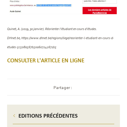
Quinet, A. (2019, 30 janvier). Réorienter l’étudiant en cours d’études.
DHnet.be, https://www.dhnet.be/regions/liege/reorienter-l-etudiant-en-cours-d-
etudes-5c508a567b50a607242671b5
CONSULTER L'ARTICLE EN LIGNE
Partager :
EDITIONS PRÉCÉDENTES